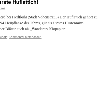
rste Huflattich!
iczek
erd bei Fiedlbühl (Stadt Vohenstrauß) Der Huflattich gehört zu
 Heilpflanze des Jahres, gilt als ältestes Hustenmittel,
ner Blätter auch als „Wanderers Klopapier“.
chaft
|
Kommentar hinterlassen