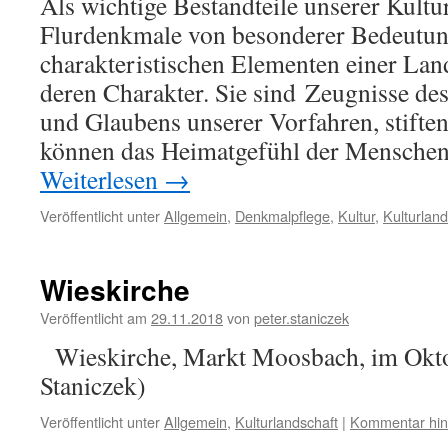
Als wichtige Bestandteile unserer Kultu
Flurdenkmale von besonderer Bedeutung
charakteristischen Elementen einer Lan
deren Charakter. Sie sind Zeugnisse de
und Glaubens unserer Vorfahren, stiften
können das Heimatgefühl der Menschen
Weiterlesen
→
Veröffentlicht unter
Allgemein
,
Denkmalpflege
,
Kultur
,
Kulturland
Wieskirche
Veröffentlicht am
29.11.2018
von
peter.staniczek
Wieskirche, Markt Moosbach, im Oktob
Staniczek)
Veröffentlicht unter
Allgemein
,
Kulturlandschaft
|
Kommentar hin