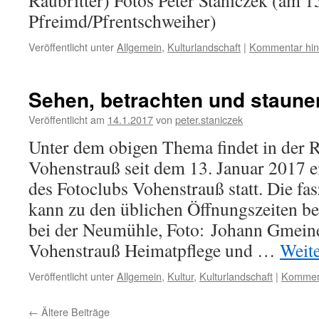
Raubritter) Fotos Peter Staniczek (am 1
Pfreimd/Pfrentschweiher)
Veröffentlicht unter
Allgemein
,
Kulturlandschaft
|
Kommentar hin
Sehen, betrachten und staune
Veröffentlicht am
14.1.2017
von
peter.staniczek
Unter dem obigen Thema findet in der R
Vohenstrauß seit dem 13. Januar 2017 e
des Fotoclubs Vohenstrauß statt. Die fa
kann zu den üblichen Öffnungszeiten be
bei der Neumühle, Foto: Johann Gmeine
Vohenstrauß Heimatpflege und …
Weit
Veröffentlicht unter
Allgemein
,
Kultur
,
Kulturlandschaft
|
Komment
←
Ältere Beiträge