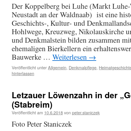
Der Koppelberg bei Luhe (Markt Luhe-
Neustadt an der Waldnaab) ist eine his
Geschichts-, Kultur- und Denkmallandsch
Hohlwege, Kreuzweg, Nikolauskirche un
und Denkmalstein bilden zusammen mit
ehemaligen Bierkellern ein erhaltenswe
Bauwerke …
Weiterlesen
→
Veröffentlicht unter
Allgemein
,
Denkmalpflege
,
Heimatgeschicht
hinterlassen
Letzauer Löwenzahn in der „G
(Stabreim)
Veröffentlicht am
10.6.2018
von
peter.staniczek
Foto Peter Staniczek