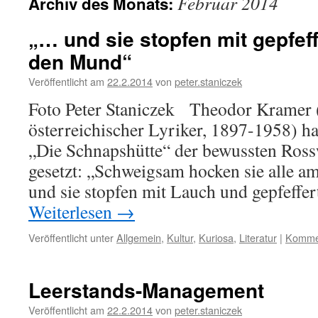
Februar 2014
Archiv des Monats:
„… und sie stopfen mit gepfef
den Mund“
Veröffentlicht am
22.2.2014
von
peter.staniczek
Foto Peter Staniczek Theodor Kramer 
österreichischer Lyriker, 1897-1958) ha
„Die Schnapshütte“ der bewussten Ros
gesetzt: „Schweigsam hocken sie alle am
und sie stopfen mit Lauch und gepfeff
Weiterlesen
→
Veröffentlicht unter
Allgemein
,
Kultur
,
Kuriosa
,
Literatur
|
Kommen
Leerstands-Management
Veröffentlicht am
22.2.2014
von
peter.staniczek