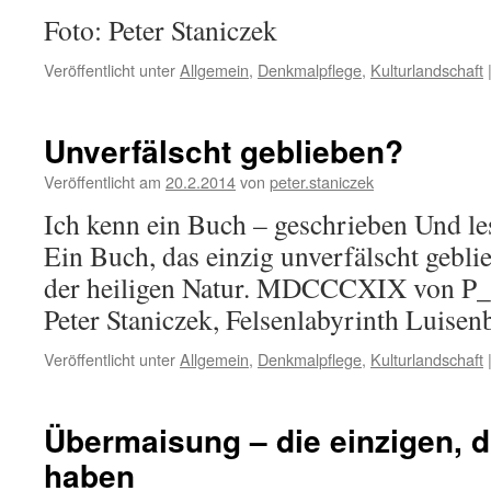
Foto: Peter Staniczek
Veröffentlicht unter
Allgemein
,
Denkmalpflege
,
Kulturlandschaft
Unverfälscht geblieben?
Veröffentlicht am
20.2.2014
von
peter.staniczek
Ich kenn ein Buch – geschrieben Und les
Ein Buch, das einzig unverfälscht gebl
der heiligen Natur. MDCCCXIX von P_
Peter Staniczek, Felsenlabyrinth Luise
Veröffentlicht unter
Allgemein
,
Denkmalpflege
,
Kulturlandschaft
Übermaisung – die einzigen, 
haben