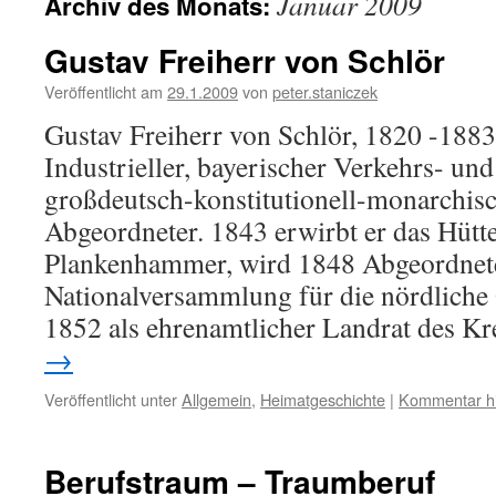
Januar 2009
Archiv des Monats:
Gustav Freiherr von Schlör
Veröffentlicht am
29.1.2009
von
peter.staniczek
Gustav Freiherr von Schlör, 1820 -1883,
Industrieller, bayerischer Verkehrs- un
großdeutsch-konstitutionell-monarchisc
Abgeordneter. 1843 erwirbt er das Hüt
Plankenhammer, wird 1848 Abgeordnete
Nationalversammlung für die nördliche 
1852 als ehrenamtlicher Landrat des K
→
Veröffentlicht unter
Allgemein
,
Heimatgeschichte
|
Kommentar hi
Berufstraum – Traumberuf