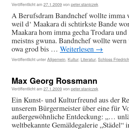
Veröffentlicht am
27.1.2009
von
peter.staniczek
A Berufsdram Bandnchef wollte imma w
weil d‘ Maakara di schtirkste Bande wo
Maakara hom imma gecha Trodara und B
meistns gwuna. Bandnchef wollte wern 
owa grod bis …
Weiterlesen
→
Veröffentlicht unter
Allgemein
,
Kultur
,
Literatur
,
Schloss Friedric
Max Georg Rossmann
Veröffentlicht am
27.1.2009
von
peter.staniczek
Ein Kunst- und Kulturfreund aus der Re
unserem Bürgermeister über eine für V
außergewöhnliche Entdeckung: „… unlän
weltbekannte Gemäldegalerie „Städel“ i