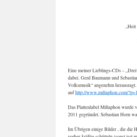
„Heit 
Eine meiner Lieblings-CDs – „Dreiv
dabei. Gerd Baumann und Sebastian 
Volksmusik“ angenehm herausragt.
auf
http://www.millaphon.com/?p=
Das Plattenlabel Millaphon wurde
2011 gegründet. Sebastian Horn wa
Im Übrigen einige Bilder , die die 
vorher kräftig schütteln (sonst isst