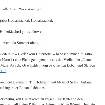
alle Fotos Peter Staniczek
gibts Hollerkiacherl, Hollerkiacherl,
Hollerkiacherl gibt’s allerweil,
wenn da Summer afangt“
iertelblut – Lieder vom Unterholz“ – habe ich immer im Auto
Horn ist eine Platte gelungen, die aus der Vielfalt der „Neuen
 Mehr über die Geschichten vom bayerischen Leben und Sterben
1193
.
 von Gerd Baumann, Till Hofmann und Mehmet Scholl Anfang
r Sänger der Bananafishbones.
Herstellung von Hullerköichlan zeigen. Die Blütendolden
 man eventuell kleine Käfer oder Spinnen mit), in Pfannkuchenteig