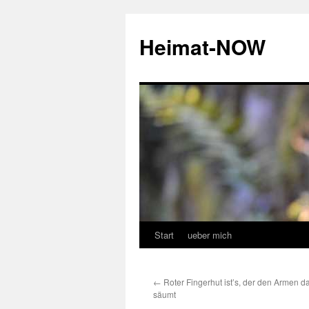
Zum
Inhalt
Heimat-NOW
springen
Start
ueber mich
←
Roter Fingerhut ist’s, der den Armen d
säumt