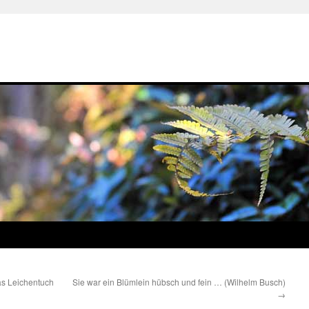
as Leichentuch
Sie war ein Blümlein hübsch und fein … (Wilhelm Busch)
→