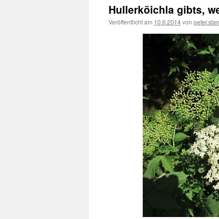
Hullerköichla gibts, 
Veröffentlicht am
10.6.2014
von
peter.sta