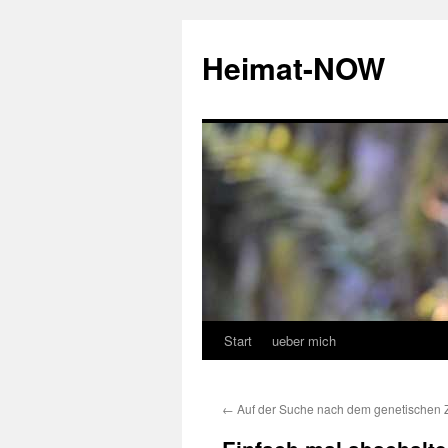
Zum
Inhalt
Heimat-NOW
springen
Start
ueber mich
←
Auf der Suche nach dem genetischen Z