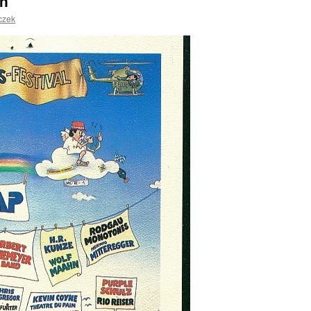
en
iczek