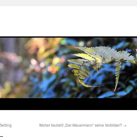
willing
Woher bezieht „Der Mauermann“ seine Vorbilder?
→