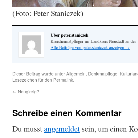
(Foto: Peter Staniczek)
Über peter.staniczek
Kreisheimatpfleger im Landkreis Neustadt an der
Alle Beiträge von peter.staniczek anzeigen
→
Dieser Beitrag wurde unter
Allgemein
,
Denkmalpflege
,
Kulturlan
Lesezeichen für den
Permalink
.
←
Neugierig?
Schreibe einen Kommentar
Du musst
angemeldet
sein, um einen K