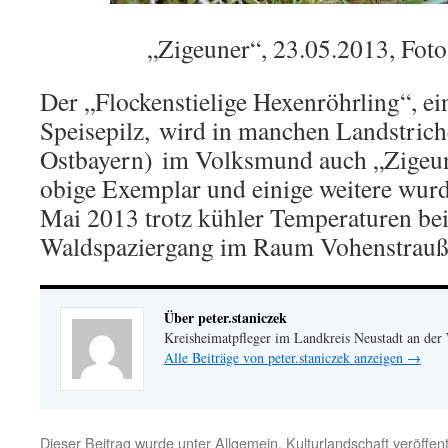
„Zigeuner“, 23.05.2013, Foto
Der „Flockenstielige Hexenröhrling“, ei
Speisepilz, wird in manchen Landstrich
Ostbayern) im Volksmund auch „Zigeun
obige Exemplar und einige weitere wur
Mai 2013 trotz kühler Temperaturen be
Waldspaziergang im Raum Vohenstrauß 
Über peter.staniczek
Kreisheimatpfleger im Landkreis Neustadt an der
Alle Beiträge von peter.staniczek anzeigen
→
Dieser Beitrag wurde unter
Allgemein
,
Kulturlandschaft
veröffent