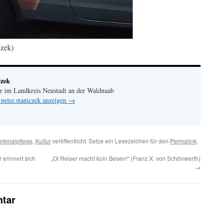
czek)
czek
er im Landkreis Neustadt an der Waldnaab
 peter.staniczek anzeigen
→
nkmalpflege
,
Kultur
veröffentlicht. Setze ein Lesezeichen für den
Permalink
.
erinnert sich
„Oi Reiser macht koin Besen!“ (Franz X. von Schönwerth)
→
tar