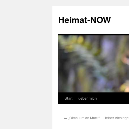
Zum
Inhalt
Heimat-NOW
springen
Start
ueber mich
←
„Oimal um an Mack“ – Heiner Aichinger 