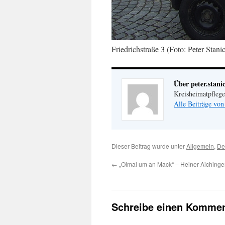
Friedrichstraße 3 (Foto: Peter Stani
Über peter.stani
Kreisheimatpfleg
Alle Beiträge von
Dieser Beitrag wurde unter
Allgemein
,
De
←
„Oimal um an Mack“ – Heiner Aichinger 
Schreibe einen Kommen