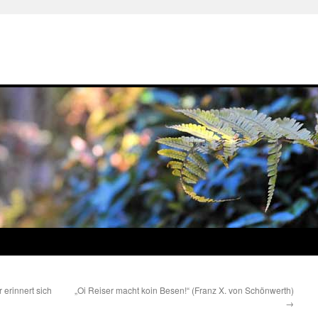
erinnert sich
„Oi Reiser macht koin Besen!“ (Franz X. von Schönwerth)
→