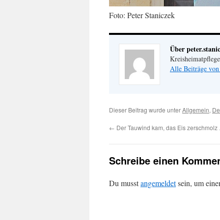
Foto: Peter Staniczek
Über peter.stani
Kreisheimatpfleg
Alle Beiträge von
Dieser Beitrag wurde unter
Allgemein
,
De
←
Der Tauwind kam, das Eis zerschmolz
Schreibe einen Kommen
Du musst
angemeldet
sein, um ein