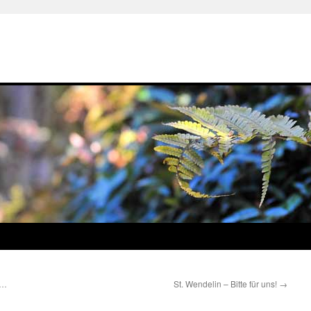
 …
St. Wendelin – Bitte für uns!
→