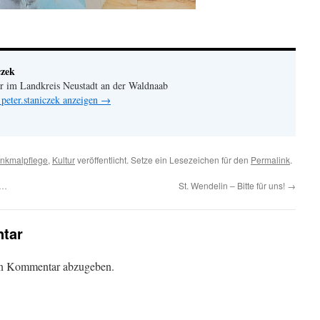
czek
er im Landkreis Neustadt an der Waldnaab
 peter.staniczek anzeigen
→
nkmalpflege
,
Kultur
veröffentlicht. Setze ein Lesezeichen für den
Permalink
.
 …
St. Wendelin – Bitte für uns!
→
tar
en Kommentar abzugeben.