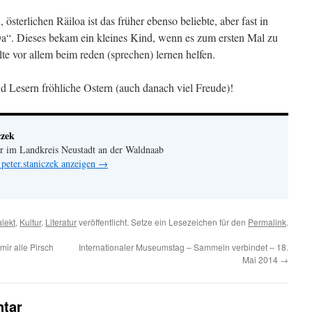
österlichen Räiloa ist das früher ebenso beliebte, aber fast in
Oa“. Dieses bekam ein kleines Kind, wenn es zum ersten Mal zu
e vor allem beim reden (sprechen) lernen helfen.
d Lesern fröhliche Ostern (auch danach viel Freude)!
czek
er im Landkreis Neustadt an der Waldnaab
 peter.staniczek anzeigen
→
alekt
,
Kultur
,
Literatur
veröffentlicht. Setze ein Lesezeichen für den
Permalink
.
mir alle Pirsch
Internationaler Museumstag – Sammeln verbindet – 18.
Mai 2014
→
tar