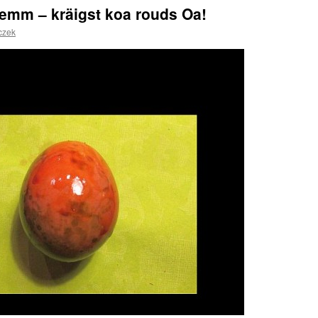
emm – kräigst koa rouds Oa!
iczek