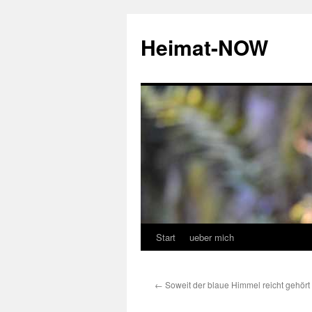
Zum
Inhalt
Heimat-NOW
springen
Start
ueber mich
←
Soweit der blaue Himmel reicht gehört 