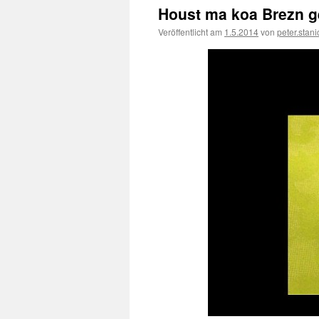
Houst ma koa Brezn g
Veröffentlicht am
1.5.2014
von
peter.stan