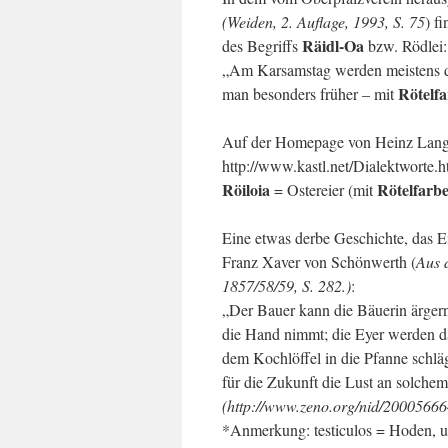
(Weiden, 2. Auflage, 1993, S. 75
) f
Räidl-Oa
des Begriffs
bzw. Rödlei:
„Am Karsamstag werden meistens di
Rötelf
man besonders früher – mit
Auf der Homepage von Heinz Lang (
http://www.kastl.net/Dialektworte.h
Röiloia
Rötelfarb
= Ostereier (mit
Eine etwas derbe Geschichte, das Ei
Franz Xaver von Schönwerth (
Aus 
1857/58/59, S. 282.)
:
„Der Bauer kann die Bäuerin ärgern,
die Hand nimmt; die Eyer werden da
dem Kochlöffel in die Pfanne schläg
für die Zukunft die Lust an solch
(http://www.zeno.org/nid/2000566
*Anmerkung: testiculos = Hoden, ug