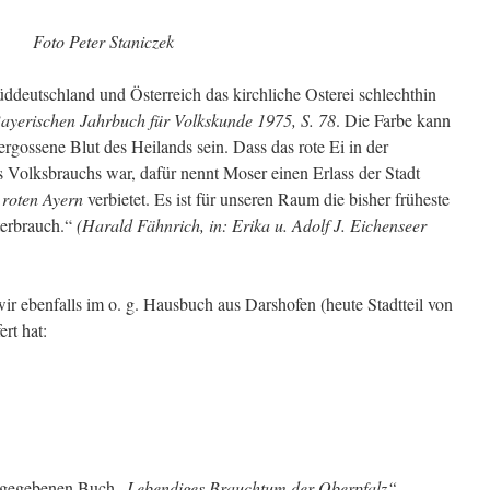
Foto Peter Staniczek
ddeutschland und Österreich das kirchliche Osterei schlechthin
ayerischen Jahrbuch für Volkskunde 1975, S. 78
. Die Farbe kann
ergossene Blut des Heilands sein. Dass das rote Ei in der
es Volksbrauchs war, dafür nennt Moser einen Erlass der Stadt
 roten Ayern
verbietet. Es ist für unseren Raum die bisher früheste
terbrauch.“
(Harald Fähnrich, in: Erika u. Adolf J. Eichenseer
ir ebenfalls im o. g. Hausbuch aus Darshofen (heute Stadtteil von
ert hat:
sgegebenen Buch „
Lebendiges Brauchtum der Oberpfalz“