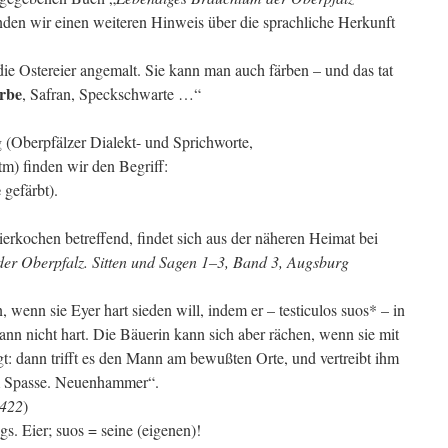
inden wir einen weiteren Hinweis über die sprachliche Herkunft
e Ostereier angemalt. Sie kann man auch färben – und das tat
arbe
, Safran, Speckschwarte …“
Oberpfälzer Dialekt- und Sprichworte,
tm) finden wir den Begriff:
e
gefärbt).
erkochen betreffend, findet sich aus der näheren Heimat bei
der Oberpfalz. Sitten und Sagen 1–3, Band 3, Augsburg
 wenn sie Eyer hart sieden will, indem er – testiculos suos* – in
nn nicht hart. Die Bäuerin kann sich aber rächen, wenn sie mit
t: dann trifft es den Mann am bewußten Orte, und vertreibt ihm
em Spasse. Neuenhammer“.
6422
)
s. Eier; suos = seine (eigenen)!