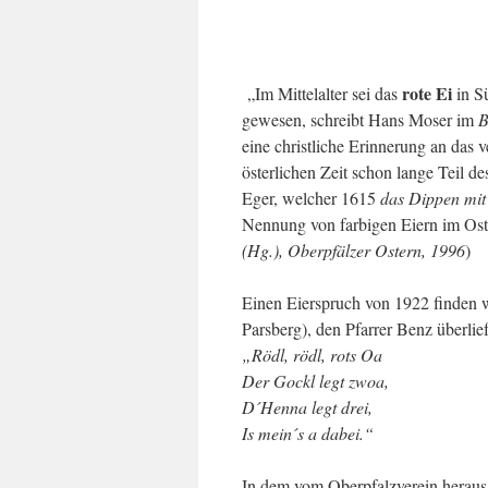
rote Ei
„Im Mittelalter sei das
in Sü
gewesen, schreibt Hans Moser im
B
eine christliche Erinnerung an das v
österlichen Zeit schon lange Teil d
Eger, welcher 1615
das Dippen mit
Nennung von farbigen Eiern im Os
(Hg.), Oberpfälzer Ostern, 1996
)
Einen Eierspruch von 1922 finden w
Parsberg), den Pfarrer Benz überlief
„Rödl, rödl, rots Oa
Der Gockl legt zwoa,
D´Henna legt drei,
Is mein´s a dabei.“
In dem vom Oberpfalzverein herau